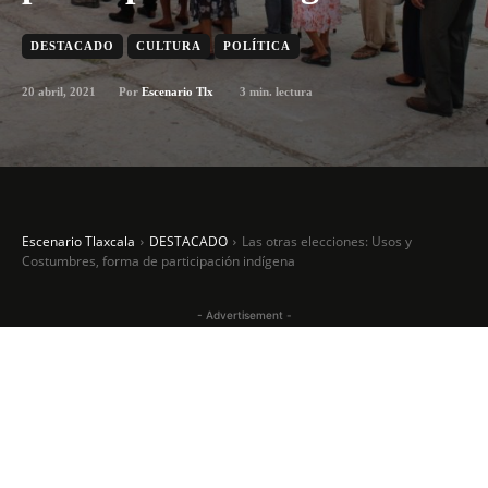
DESTACADO
CULTURA
POLÍTICA
20 abril, 2021
3
min. lectura
Por
Escenario Tlx
Escenario Tlaxcala
DESTACADO
Las otras elecciones: Usos y
Costumbres, forma de participación indígena
- Advertisement -