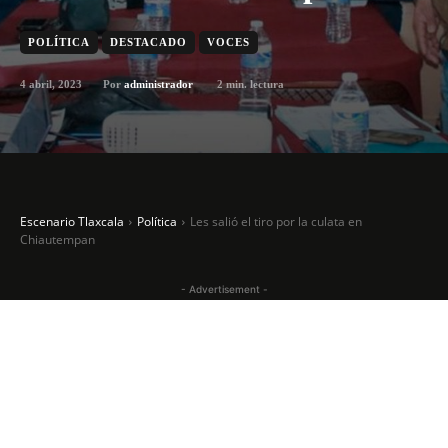
POLÍTICA
DESTACADO
VOCES
4 abril, 2023
2
min. lectura
Por
administrador
Escenario Tlaxcala
Política
Les salió el tiro por la culata en
Chiautempan
- Advertisement -