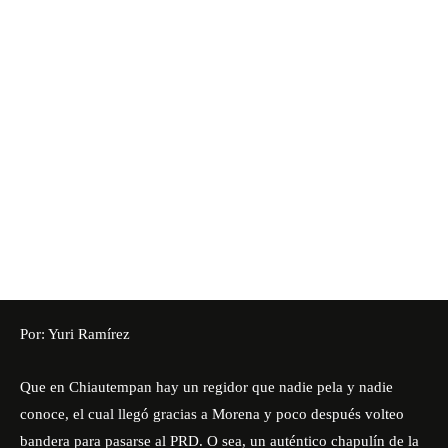
Por: Yuri Ramírez
Que en Chiautempan hay un regidor que nadie pela y nadie
conoce, el cual llegó gracias a Morena y poco después volteo
bandera para pasarse al PRD. O sea, un auténtico chapulín de la