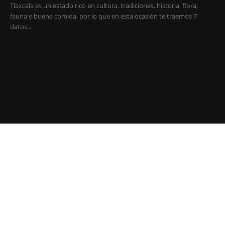
Tlaxcala es un estado rico en cultura, tradiciones, historia, flora,
fauna y buena comida, por lo que en esta ocasión te traemos 7
datos...