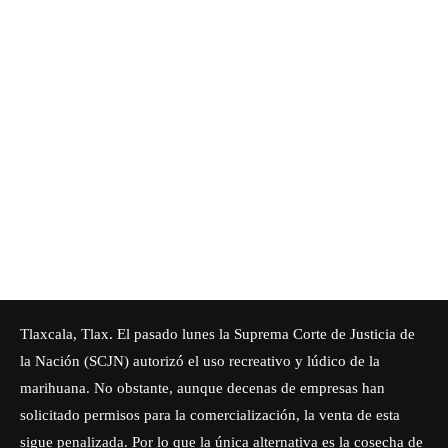
Tlaxcala, Tlax. El pasado lunes la
Suprema Corte de Justicia de
la Nación (SCJN)
autorizó el uso recreativo y lúdico de la
marihuana. No obstante, aunque decenas de empresas han
solicitado permisos para la comercialización, la venta de esta
sigue penalizada. Por lo que la única alternativa es la cosecha de