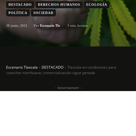
DESTACADO
DERECHOS HUMANOS
ECOLOGÍA
POLÍTICA
SOCIEDAD
30 junio, 2021
3
min. lectura
Por
Escenario Tlx
Escenario Tlaxcala
DESTACADO
Tlaxcala en condiciones para
cosechar marihuana; comercialización sigue penada
- Advertisement -