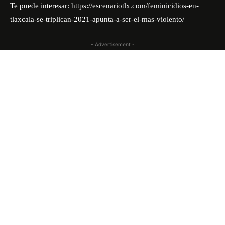
Te puede interesar:
https://escenariotlx.com/feminicidios-en-
tlaxcala-se-triplican-2021-apunta-a-ser-el-mas-violento/
- Advertisement -