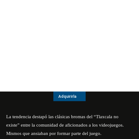
Adquirirla
La tendencia destapó las clásicas bromas del “Tlaxcala no
existe” entre la comunidad de aficionados a los
videojuegos
.
Mismos que ansiaban por formar parte del juego.