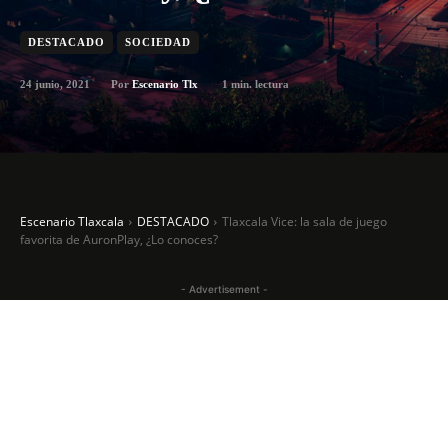
DESTACADO
SOCIEDAD
24 junio, 2021
1
min. lectura
Por
Escenario Tlx
Escenario Tlaxcala
DESTACADO
Tlaxcala Vice: la sala de juego
favorita de AuronPlay, ¿Lo conoces?
- Advertisement -