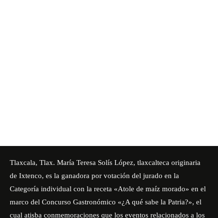
Tlaxcala, Tlax. María Teresa Solís López, tlaxcalteca originaria
de Ixtenco, es la ganadora por votación del jurado en la
Categoría individual con la receta «Atole de maíz morado» en el
marco del Concurso Gastronómico «¿A qué sabe la Patria?», el
cual atisba conmemoraciones que los eventos relacionados a los