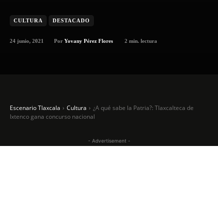
CULTURA
DESTACADO
24 junio, 2021
2
min. lectura
Por
Yovany Pérez Flores
Escenario Tlaxcala
Cultura
¿A qué sabe la Patria?: Tlaxcalteca de
Ixtenco gana concurso nacional
- Advertisement -