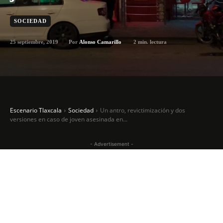
SOCIEDAD
25 septiembre, 2019
2
min. lectura
Por
Alonso Camarillo
Escenario Tlaxcala
Sociedad
Un antro, revictimización y dos
versiones en caso de joven asesinada en...
- Advertisement -