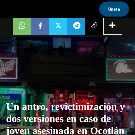
Únete
Un antro, revictimización y
dos versiones en caso de
joven asesinada en Ocotlán