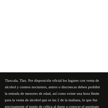
Tlaxcala, Tlax. Por disposición oficial los lugares con venta de
alcohol y centros nocturnos, antros o discotecas deben prohibir
la entrada de menores de edad, así como existe una hora límite
para la venta de alcohol que es las 2 de la mañana, lo que fue
precisamente el punto de crítica al darse a conocer el asesinato