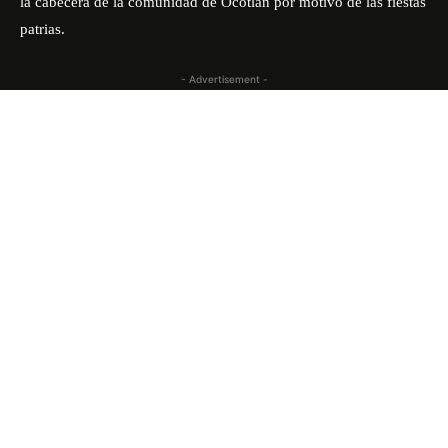
la cabecera de la comunidad de Ocotlán por motivo de las fiestas
patrias.
- Advertisement -