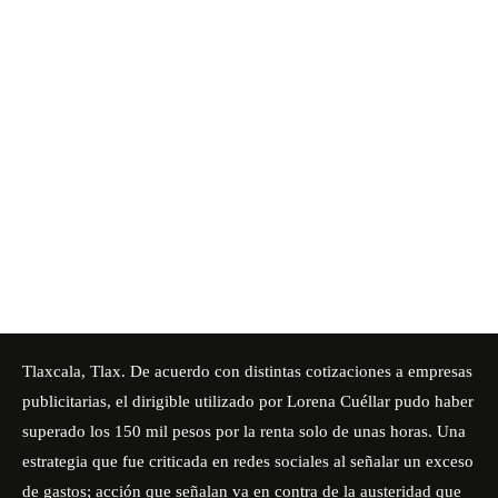
Tlaxcala, Tlax. De acuerdo con distintas cotizaciones a empresas
publicitarias, el dirigible utilizado por Lorena Cuéllar pudo haber
superado los 150 mil pesos por la renta solo de unas horas. Una
estrategia que fue criticada en redes sociales al señalar un exceso
de gastos; acción que señalan va en contra de la austeridad que