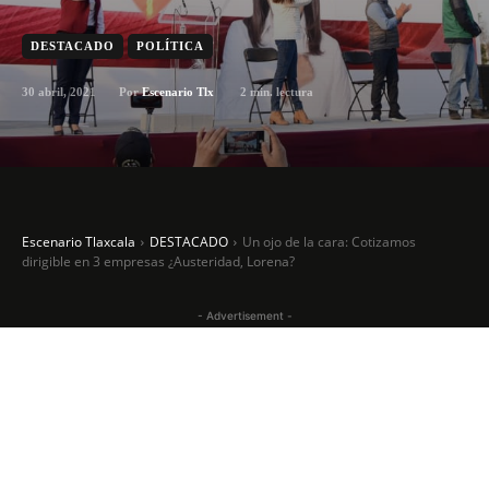
DESTACADO
POLÍTICA
30 abril, 2021
2
min. lectura
Por
Escenario Tlx
Escenario Tlaxcala
DESTACADO
Un ojo de la cara: Cotizamos
dirigible en 3 empresas ¿Austeridad, Lorena?
- Advertisement -