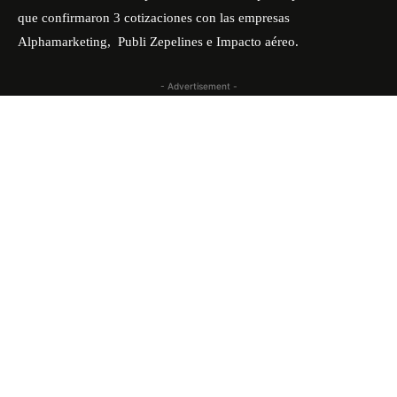
que confirmaron 3 cotizaciones con las empresas
Alphamarketing
, Publi Zepelines e Impacto aéreo.
- Advertisement -