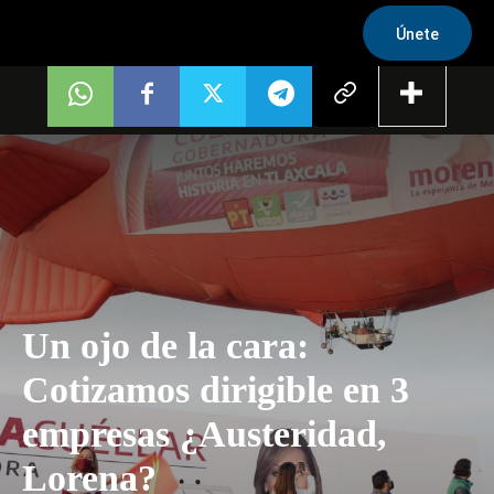
Únete
Un ojo de la cara:
Cotizamos dirigible en 3
empresas ¿Austeridad,
Lorena?