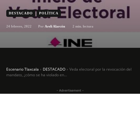
DESTACADO
POLÍTICA
24 febrero, 2022
2
min. lectura
Por
Areli Alarcón
Escenario Tlaxcala
DESTACADO
Veda electoral por la revocación del
mandato, ¿cómo se ha violado en...
- Advertisement -