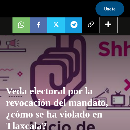
Únete
Veda electoral por la
revocación del mandato,
¿cómo se ha violado en
Tlaxcala?