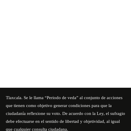
Tlaxcala. Se le llama “Periodo de veda” al conjunto de acciones
que tienen como objetivo generar condiciones para que la
ciudadanía reflexione su voto.
De acuerdo con la Ley, el sufragio
debe efectuarse en el sentido de libertad y objetividad, al igual
que cualquier consulta ciudadana.