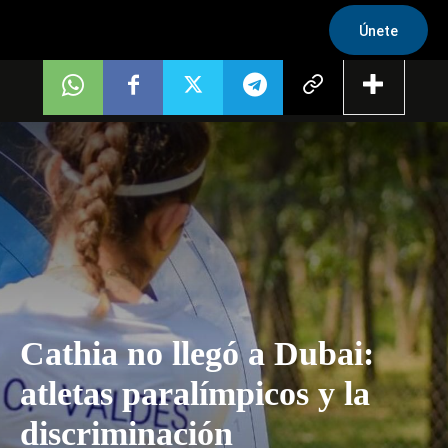
Únete
Cathia no llegó a Dubai:
atletas paralímpicos y la
discriminación