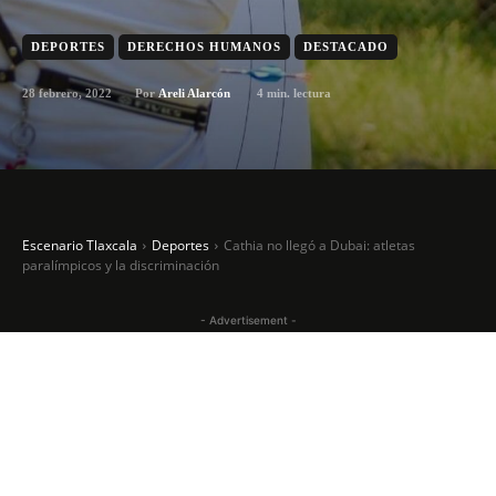
DEPORTES
DERECHOS HUMANOS
DESTACADO
28 febrero, 2022
4
min. lectura
Por
Areli Alarcón
Escenario Tlaxcala
Deportes
Cathia no llegó a Dubai: atletas
paralímpicos y la discriminación
- Advertisement -