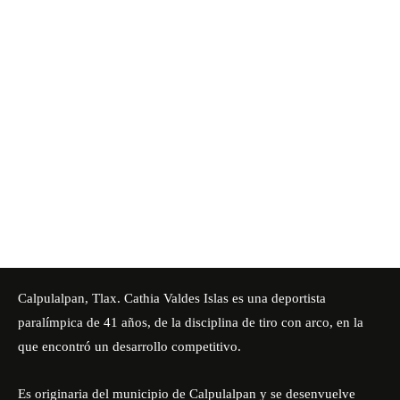
Calpulalpan, Tlax.
Cathia Valdes Islas
es una deportista
paralímpica de 41 años, de la disciplina de tiro con arco, en la
que encontró un desarrollo competitivo.
Es originaria del municipio de Calpulalpan y se desenvuelve