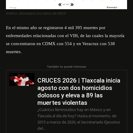
Gráfico: Serendipia con datos de INEGI
En el mismo año se registraron 4 mil 395 muertes por
enfermedades relacionadas con el VIH, de las cuales la mayoría
se concentraron en CDMX con 554 y en Veracruz con 538
muertes.
También te puede interesar
CRUCES 2026 | Tlaxcala inicia
agosto con dos homicidios
dolosos y eleva a 89 las
muertes violentas
¿Cuántos feminicidios hay en México y en
Tlaxcala al día de hoy? Hasta el momento, de
2015 a marzo de 2026, el Secretariado Ejecutivo
del...