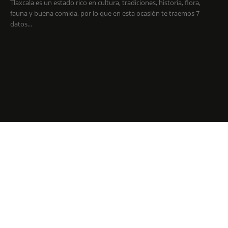
Tlaxcala es un estado rico en cultura, tradiciones, historia, flora,
fauna y buena comida, por lo que en esta ocasión te traemos 7
datos...