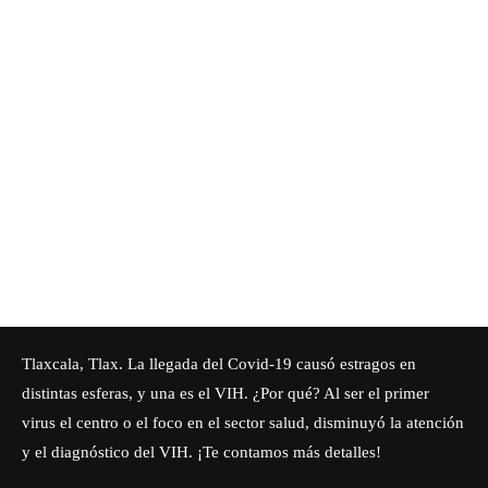
Tlaxcala, Tlax. La llegada del Covid-19 causó estragos en
distintas esferas, y una es el VIH. ¿Por qué? Al ser el primer
virus el centro o el foco en el sector salud, disminuyó la atención
y el diagnóstico del VIH. ¡Te contamos más detalles!