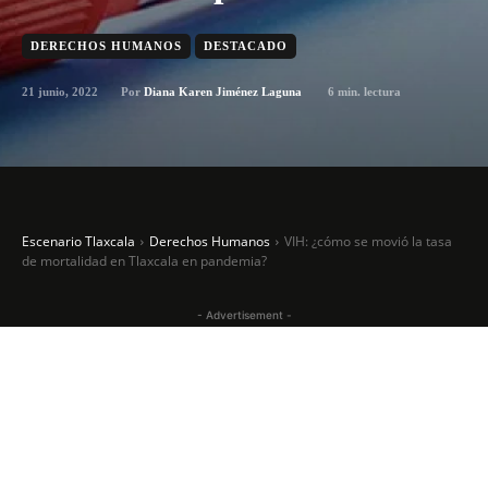
DERECHOS HUMANOS
DESTACADO
21 junio, 2022
6
min. lectura
Por
Diana Karen Jiménez Laguna
Escenario Tlaxcala
Derechos Humanos
VIH: ¿cómo se movió la tasa
de mortalidad en Tlaxcala en pandemia?
- Advertisement -