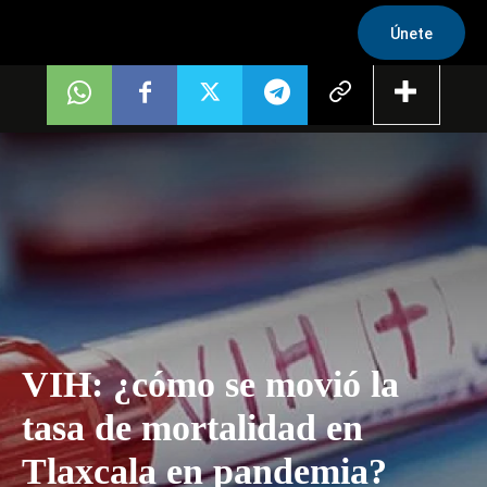
Únete
VIH: ¿cómo se movió la
tasa de mortalidad en
Tlaxcala en pandemia?