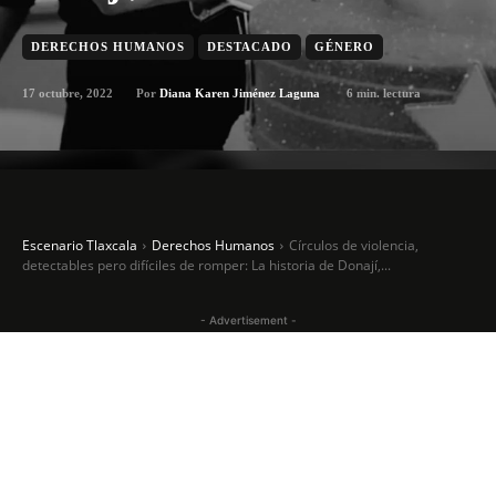
DERECHOS HUMANOS
DESTACADO
GÉNERO
17 octubre, 2022
6
min. lectura
Por
Diana Karen Jiménez Laguna
Escenario Tlaxcala
Derechos Humanos
Círculos de violencia,
detectables pero difíciles de romper: La historia de Donají,...
- Advertisement -