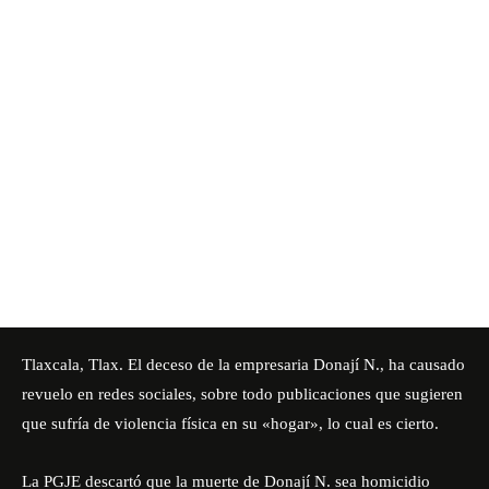
Tlaxcala, Tlax. El deceso de la empresaria Donají N., ha causado
revuelo en redes sociales, sobre todo publicaciones que sugieren
que sufría de violencia física en su «hogar», lo cual es cierto.
La
PGJE
descartó que la muerte de Donají N. sea homicidio