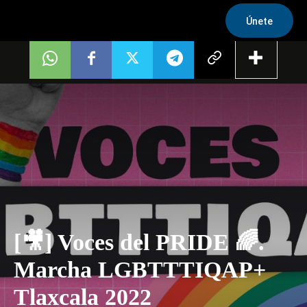
Únete
[🎥] Voces del PRIDE 🌈.
Marcha LGBTTTIQAP+
Tlaxcala 2022