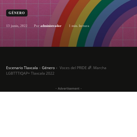
GÉNERO
13 junio, 2022
1
min. lectura
Por
administrador
Escenario Tlaxcala
Género
Voces del PRIDE 🌈. Marcha
LGBTTTIQAP+ Tlaxcala 2022
- Advertisement -