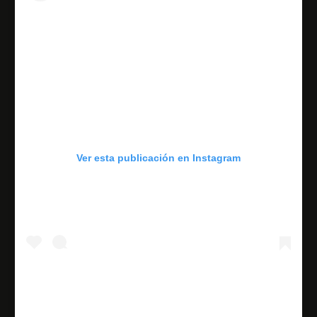
Ver esta publicación en Instagram
Morena desaprueba remover los #impuestos de los