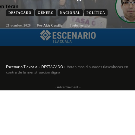
DESTACADO
GÉNERO
NACIONAL
POLÍTICA
21 octubre, 2020
2
min. lectura
Por
Aldo Castillo
Escenario Tlaxcala
DESTACADO
Votan más diputados tlaxcaltecas en
contra de la menstruación digna
- Advertisement -