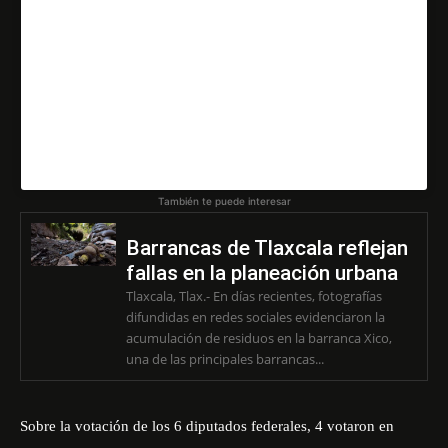
productos de higiene menstrual 😒 Así 👆🏼 votaron los
diputados tlaxcalteca 😞 #menstruacion #menstruación
#menstruaciondigna #mexico #mexico🇲🇽 #morena
#tlaxcala #diputados #diputado #diputada
Una publicación compartida de
🔹Escenario Tlaxcala🔹
También te puede interesar
Barrancas de Tlaxcala reflejan
fallas en la planeación urbana
Tlaxcala, Tlax.- En días recientes, fotografías
difundidas en redes sociales evidenciaron la
acumulación de residuos en la barranca Xico,
una de las principales barrancas...
Sobre la votación de los 6 diputados federales, 4 votaron en