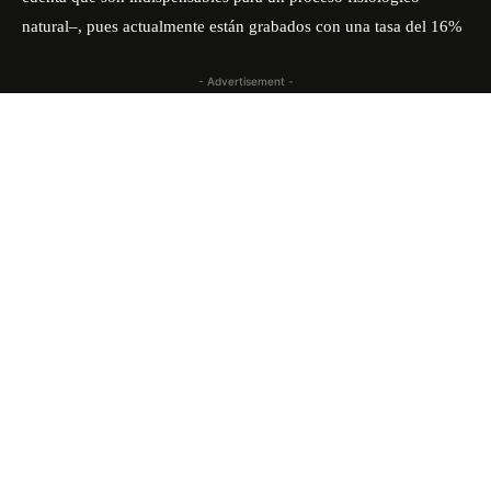
natural–, pues actualmente están grabados con una tasa del 16%
- Advertisement -