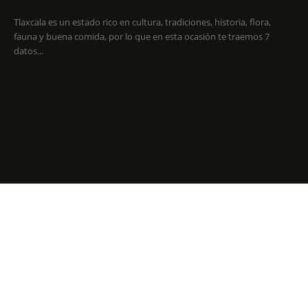
Tlaxcala es un estado rico en cultura, tradiciones, historia, flora,
fauna y buena comida, por lo que en esta ocasión te traemos 7
datos...