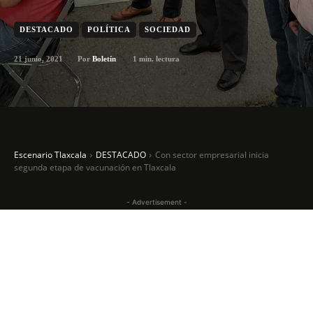
DESTACADO
POLÍTICA
SOCIEDAD
21 junio, 2021
1
min. lectura
Por
Boletín
Escenario Tlaxcala
DESTACADO
Con sector empresarial inicia
segunda etapa de vacunación en Tlaxcala
- Advertisement -