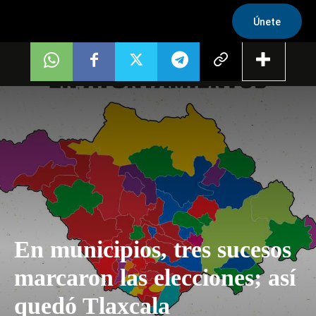
Únete
En municipios, tres sucesos
marcaron las elecciones; así
quedó Tlaxcala