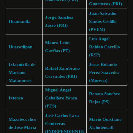
Guarneros (PRI)
Juan Salvador
Jorge Sánchez
Huamantla
Santos Cedillo
Jasso (PRI)
(PVEM)
Luis Angel
Mauro León
Hueyotlipan
Roldan Carrillo
Garfias (PT)
(RSP)
Ixtacuixtla de
Jesus Rolando
Rafael Zambrano
Mariano
Perez Saavedra
Cervantes (PRI)
Matamoros
(Morena)
Miguel Ángel
Renato Sanchez
Ixtenco
Caballero Yonca
Rojas (PS)
(PES)
José Carlos Lara
Mazatecochco
Mario Quixtiano
Contreras
de José María
Xichotencatl
(INDEPENDIENTE