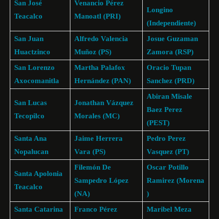
San José
Venancio Pérez
Longino
Teacalco
Manoatl (PRI)
(Independiente)
San Juan
Alfredo Valencia
Josue Guzaman
Huactzinco
Muñoz (PS)
Zamora (RSP)
San Lorenzo
Martha Palafox
Oracio Tupan
Axocomanitla
Hernández (PAN)
Sanchez (PRD)
Abiran Misale
San Lucas
Jonathan Vázquez
Baez Perez
Tecopilco
Morales (MC)
(PEST)
Santa Ana
Jaime Herrera
Pedro Perez
Nopalucan
Vara (PS)
Vasquez (PT)
Filemón De
Oscar Potillo
Santa Apolonia
Sampedro López
Ramirez (Morena
Teacalco
(NA)
)
Santa Catarina
Franco Pérez
Maribel Meza