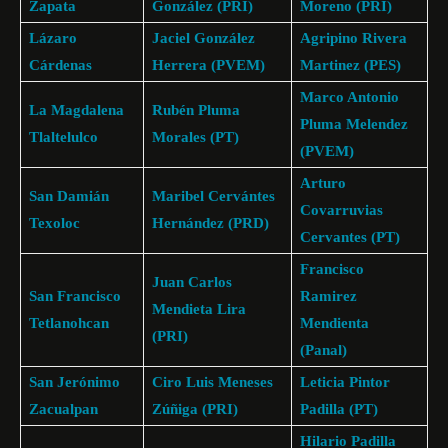
Zapata
González (PRI)
Moreno (PRI)
Lázaro
Jaciel González
Agripino Rivera
Cárdenas
Herrera (PVEM)
Martinez (PES)
Marco Antonio
La Magdalena
Rubén Pluma
Pluma Melendez
Tlaltelulco
Morales (PT)
(PVEM)
Arturo
San Damián
Maribel Cervántes
Covarruvias
Texoloc
Hernández (PRD)
Cervantes (PT)
Francisco
Juan Carlos
San Francisco
Ramirez
Mendieta Lira
Tetlanohcan
Mendienta
(PRI)
(Panal)
San Jerónimo
Ciro Luis Meneses
Leticia Pintor
Zacualpan
Zúñiga (PRI)
Padilla (PT)
Hilario Padilla