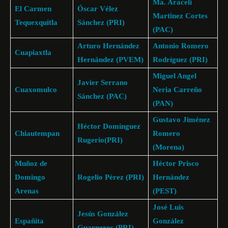
Ma. Araceli
El Carmen
Óscar Vélez
Martinez Cortes
Tequexquitla
Sánchez (PRI)
(PAC)
Arturo Hernández
Antonio Romero
Cuapiaxtla
Hernández (PVEM)
Rodríguez (PRI)
Miguel Angel
Javier Serrano
Cuaxomulco
Neria Carreño
Sánchez (PAC)
(PAN)
Gustavo Jiménez
Héctor Domínguez
Chiautempan
Romero
Rugerio(PRI)
(Morena)
Muñoz de
Héctor Prisco
Domingo
Rogelio Pérez (PRI)
Hernández
Arenas
(PEST)
José Luis
Jesús González
Españita
González
Guarneros (PRI)