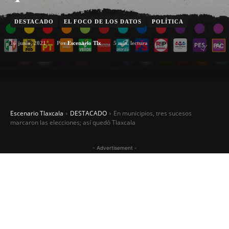
DESTACADO
EL FOCO DE LOS DATOS
POLÍTICA
16 junio, 2021
5
min. lectura
Por
Escenario Tlx
Escenario Tlaxcala
DESTACADO
En municipios, tres sucesos
marcaron las elecciones; así quedó Tlaxcala
- Advertisement -