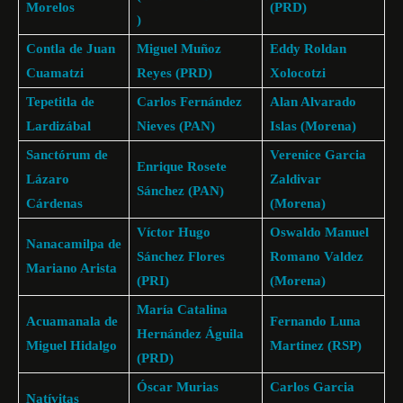
Morelos
(PRD)
)
Contla de Juan
Miguel Muñoz
Eddy Roldan
Cuamatzi
Reyes (PRD)
Xolocotzi
Tepetitla de
Carlos Fernández
Alan Alvarado
Lardizábal
Nieves (PAN)
Islas (Morena)
Sanctórum de
Verenice Garcia
Enrique Rosete
Lázaro
Zaldivar
Sánchez (PAN)
Cárdenas
(Morena)
Víctor Hugo
Oswaldo Manuel
Nanacamilpa de
Sánchez Flores
Romano Valdez
Mariano Arista
(PRI)
(Morena)
María Catalina
Acuamanala de
Fernando Luna
Hernández Águila
Miguel Hidalgo
Martinez (RSP)
(PRD)
Óscar Murias
Carlos Garcia
Natívitas