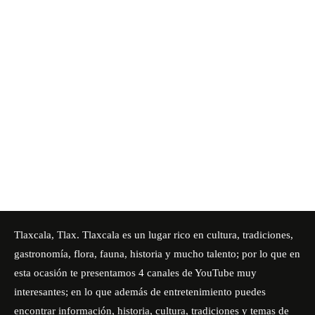
Tlaxcala, Tlax. Tlaxcala es un lugar rico en cultura, tradiciones,
gastronomía, flora, fauna, historia y mucho talento; por lo que en
esta ocasión te presentamos 4 canales de YouTube muy
interesantes; en lo que además de entretenimiento puedes
encontrar información, historia, cultura, tradiciones y temas de