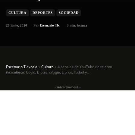
CULTURA
DEPORTES
SOCIEDAD
27 junio, 2020
3
min. lectura
Por
Escenario Tlx
Escenario Tlaxcala
Cultura
4 canales de YouTube de talento
tlaxcalteca: Covid, Biotecnología, Libros, Futbol y...
- Advertisement -