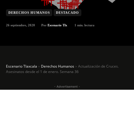
DERECHOS HUMANOS
DESTACADO
26 septiembre, 2020
1
min. lectura
Por
Escenario Tlx
Escenario Tlaxcala
Derechos Humanos
Actualización de Cruces.
Asesinatos desde el 1 de enero. Semana 36
- Advertisement -