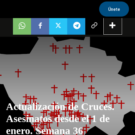
Únete
Actualización de Cruces.
Asesinatos desde el 1 de
enero. Semana 36