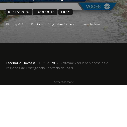
DESTACADO
ECOLOGÍA
FRAY
19 abril, 2021
5
min. lectura
Por
Centro Fray Julián Garcés
Escenario Tlaxcala
DESTACADO
Atoyac-Zahuapan entre las 8
Regiones de Emergencia Sanitaria del país
- Advertisement -