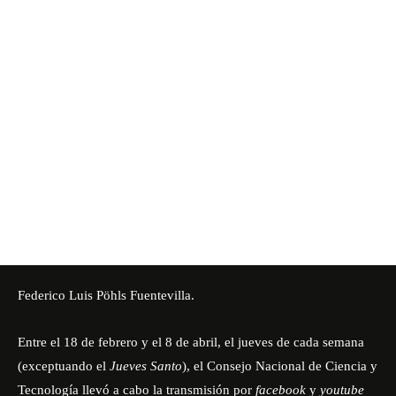
Federico Luis Pöhls Fuentevilla.
Entre el 18 de febrero y el 8 de abril, el jueves de cada semana
(exceptuando el
Jueves Santo
), el Consejo Nacional de Ciencia y
Tecnología llevó a cabo la transmisión por
facebook
y
youtube