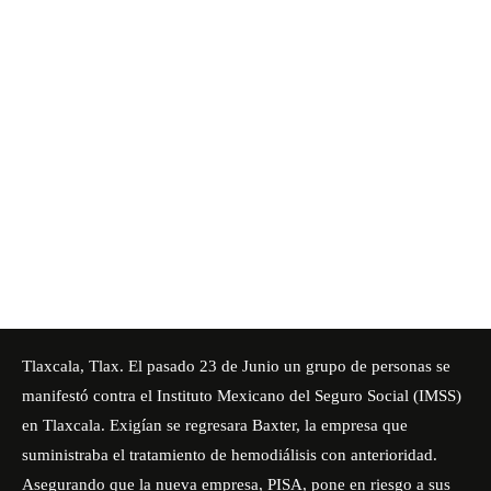
Tlaxcala, Tlax. El pasado 23 de Junio un grupo de personas se
manifestó contra el Instituto Mexicano del Seguro Social (IMSS)
en Tlaxcala. Exigían se regresara Baxter, la empresa que
suministraba el tratamiento de hemodiálisis con anterioridad.
Asegurando que la nueva empresa, PISA, pone en riesgo a sus