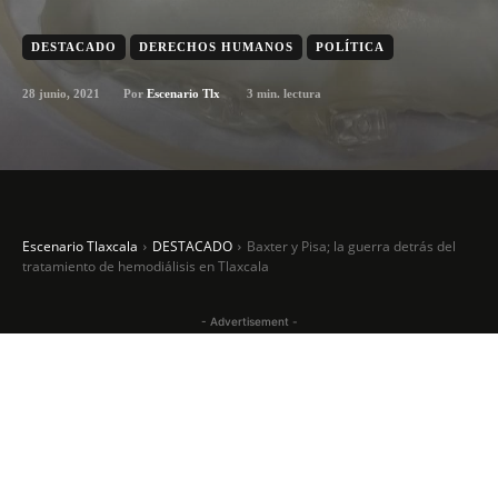
DESTACADO
DERECHOS HUMANOS
POLÍTICA
28 junio, 2021
3
min. lectura
Por
Escenario Tlx
Escenario Tlaxcala
DESTACADO
Baxter y Pisa; la guerra detrás del
tratamiento de hemodiálisis en Tlaxcala
- Advertisement -