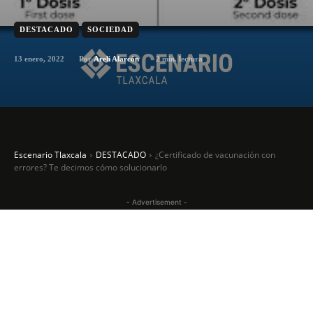
DESTACADO
SOCIEDAD
13 enero, 2022
2
min. lectura
Por
Areli Alarcón
Escenario Tlaxcala
DESTACADO
¿Certificado de vacunación con
errores? Te decimos cómo solucionarlo
- Advertisement -