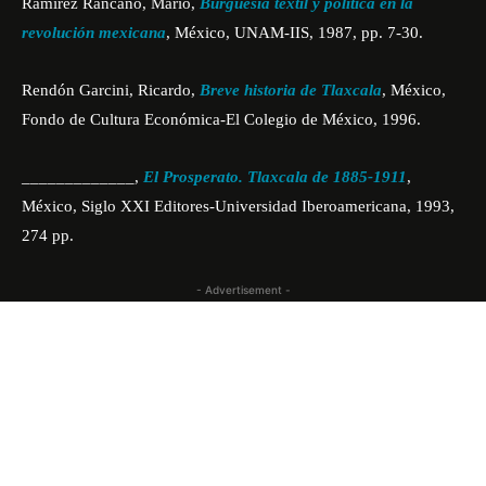
Ramírez Rancaño, Mario,
Burguesía textil y política en la
revolución mexicana
, México, UNAM-IIS, 1987, pp. 7-30.
Rendón Garcini, Ricardo,
Breve historia de Tlaxcala
, México,
Fondo de Cultura Económica-El Colegio de México, 1996.
_____________,
El Prosperato. Tlaxcala de 1885-1911
,
México, Siglo XXI Editores-Universidad Iberoamericana, 1993,
274 pp.
- Advertisement -