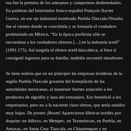
esa fue la premisa de los artesanos y campesinos desheredados.
En palabras del historiador franco-español François-Xavier
Guerra, en ese eje industrial nombrado Puebla-Tlaxcala-Orizaba
fue el vientre donde se concebiría y se formaría el verdadero
proletariado en México, “En la época porfirista sólo se
encuentran a los verdaderos obreros […] en la industria textil”
(1991:175). Así surgiría el obrero textil tlaxcalteca, si bien sí
consiguió ingresos para su familia, también encontró sinsabores.
Se tiene noticia que en un principio las empresas textileras de la
región Puebla-Tlaxcala gozaron del beneplácito de las
autoridades mexicanas, al mantener fuertes aranceles a los
productos de algodón y lana del extranjero. Eso benefició a los
empresarios, pero no a la naciente clase obrera, que tenía sueldos
muy bajos. De pronto ¡Boom! Aparecieron fábricas textiles por
doquier: en Atlixco, en Metepec, en Texmelucan, en Puebla, en
Amaxac, en Santa Cruz Tlaxcala, en Chiautempan y en