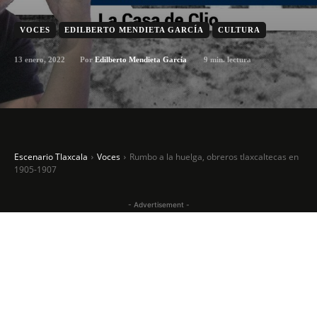
VOCES
EDILBERTO MENDIETA GARCÍA
CULTURA
13 enero, 2022
9
min. lectura
Por
Edilberto Mendieta García
Escenario Tlaxcala
Voces
Rumbo a la huelga, obreros tlaxcaltecas en
1905-1907
- Advertisement -