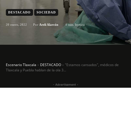
DESTACADO
SOCIEDAD
20 enero, 2022
4
min. lectura
Por
Areli Alarcón
Escenario Tlaxcala
DESTACADO
"Estamos cansados", médicos de
Tlaxcala y Puebla hablan de la ola 3...
- Advertisement -