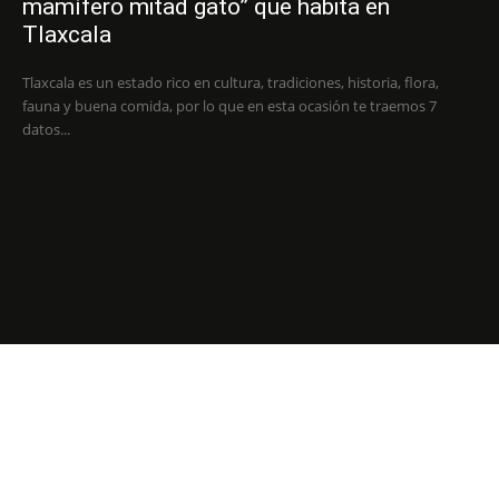
mamífero mitad gato” que habita en
Tlaxcala
Tlaxcala es un estado rico en cultura, tradiciones, historia, flora,
fauna y buena comida, por lo que en esta ocasión te traemos 7
datos...