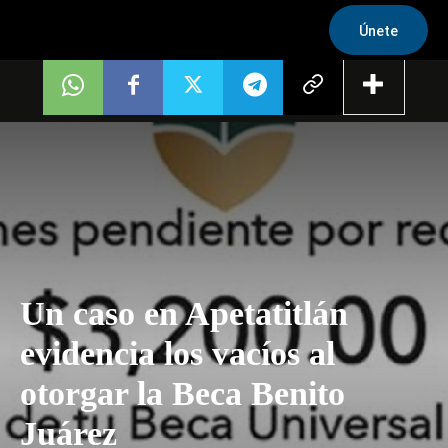
Únete
Un caso en Apetatitlán
evidencia los vacíos al
otorgar la Beca Benito
Juárez