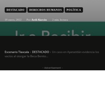
DESTACADO
DERECHOS HUMANOS
POLÍTICA
19 enero, 2022
2
min. lectura
Por
Areli Alarcón
Escenario Tlaxcala
DESTACADO
Un caso en Apetatitlán evidencia los
vacíos al otorgar la Beca Benito...
- Advertisement -