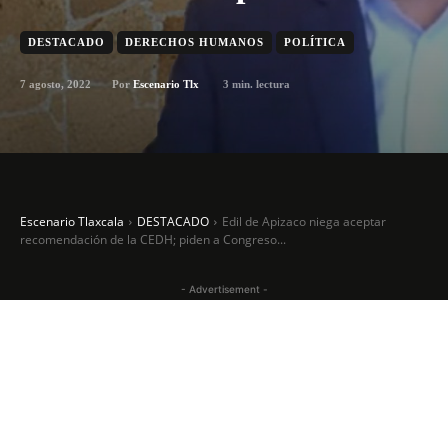
DESTACADO
DERECHOS HUMANOS
POLÍTICA
7 agosto, 2022
3
min. lectura
Por
Escenario Tlx
Escenario Tlaxcala
DESTACADO
Edil de Apizaco niega aceptar
recomendación de la CEDH; piden a Congreso...
- Advertisement -