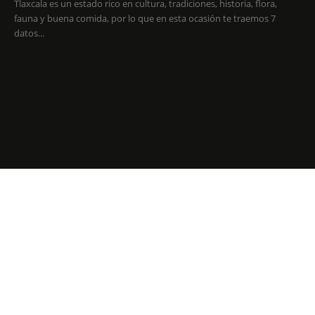
Tlaxcala es un estado rico en cultura, tradiciones, historia, flora,
fauna y buena comida, por lo que en esta ocasión te traemos 7
datos...