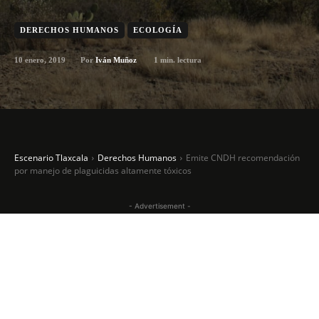
DERECHOS HUMANOS
ECOLOGÍA
10 enero, 2019
1
min. lectura
Por
Iván Muñoz
Escenario Tlaxcala
Derechos Humanos
Emite CNDH recomendación
por manejo de plaguicidas altamente tóxicos
- Advertisement -