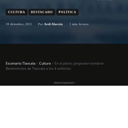
CULTURA
DESTACADO
POLÍTICA
10 diciembre, 2021
1
min. lectura
Por
Areli Alarcón
Escenario Tlaxcala
Cultura
En el pleno: proponen nombrar
Beneméritos de Tlaxcala a los 4 señoríos
- Advertisement -