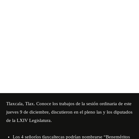
Tlaxcala, Tlax. Conoce los trabajos de la sesión ordinaria de este
jueves 9 de diciembre, discutieron en el pleno las y los diputados
de la LXIV Legislatura.
Los 4 señoríos tlaxcaltecas podrían nombrarse “Beneméritos