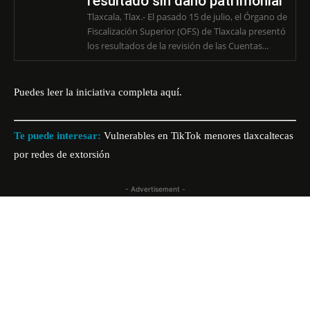
resultado sin daño patrimonial
Tlaxcala, Tlax.- El pasado 15 de julio, el Órgano de
Fiscalización Superior (OFS) de Tlaxcala presentó
los resultados de la revisión de las Cuentas...
Puedes leer la iniciativa completa
aquí.
Te puede interesar:
Vulnerables en TikTok menores tlaxcaltecas
por redes de extorsión
- Advertisement -