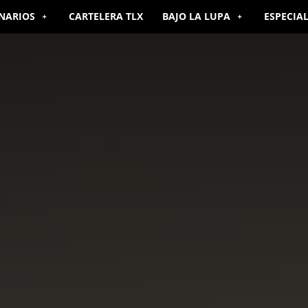
NARIOS
CARTELERA TLX
BAJO LA LUPA
ESPECIA