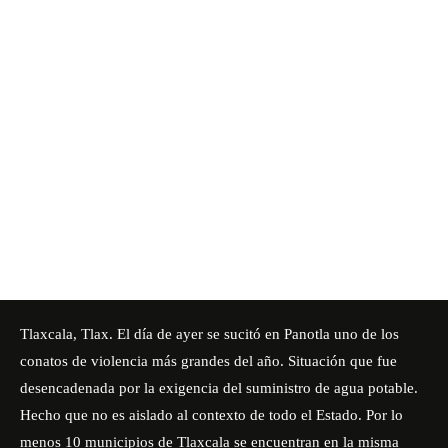
Tlaxcala, Tlax. El día de ayer se sucitó en Panotla uno de los
conatos de violencia más grandes del año. Situación que fue
desencadenada por la exigencia del suministro de agua potable.
Hecho que no es aislado al contexto de todo el Estado. Por lo
menos 10 municipios de Tlaxcala se encuentran en la misma