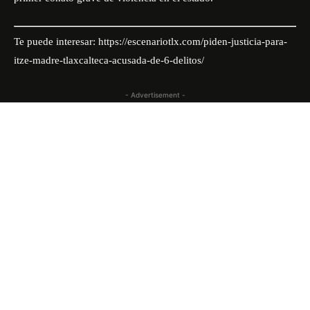
Te puede interesar:
https://escenariotlx.com/piden-justicia-para-
itze-madre-tlaxcalteca-acusada-de-6-delitos/
- Advertisement -