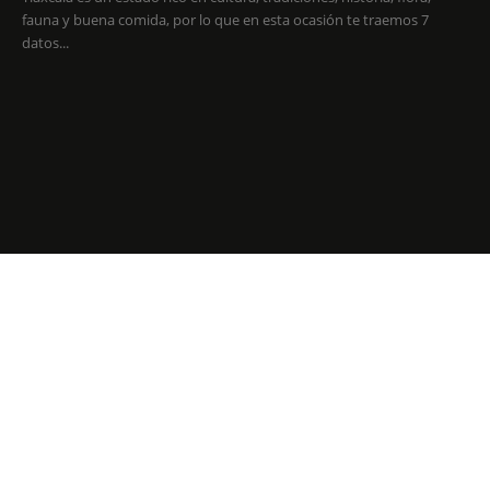
fauna y buena comida, por lo que en esta ocasión te traemos 7
datos...