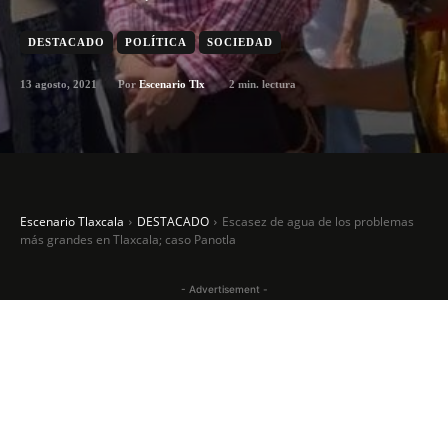
DESTACADO
POLÍTICA
SOCIEDAD
13 agosto, 2021
2
min. lectura
Por
Escenario Tlx
Escenario Tlaxcala
DESTACADO
Escasez de agua de los problemas
más grandes en Tlaxcala; caso Panotla
- Advertisement -