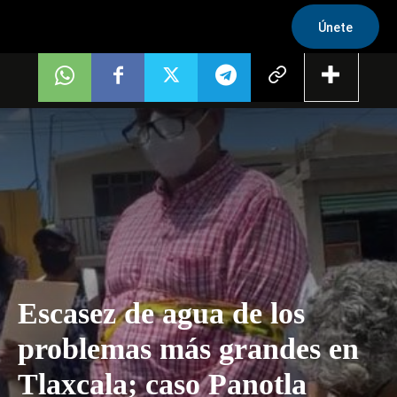
Únete
Escasez de agua de los
problemas más grandes en
Tlaxcala; caso Panotla