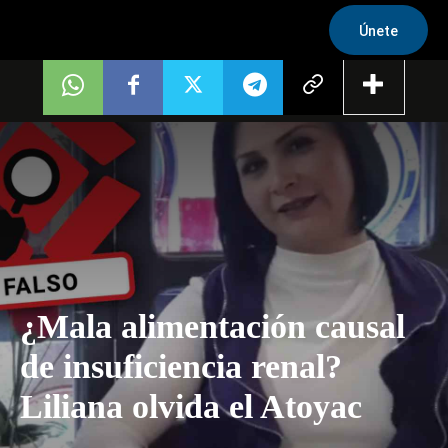
Únete
¿Mala alimentación causal
de insuficiencia renal?
Liliana olvida el Atoyac