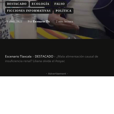
DESTACADO
ECOLOGÍA
FALSO
FICCIONES INFORMATIVAS
POLÍTICA
19 abril, 2021
2
min. lectura
Por
Escenario Tlx
Escenario Tlaxcala
DESTACADO
¿Mala alimentación causal de
insuficiencia renal? Liliana olvida el Atoyac
- Advertisement -