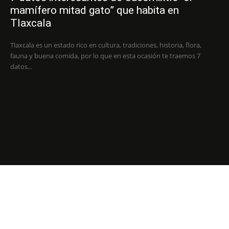
mamífero mitad gato” que habita en
Tlaxcala
Tlaxcala es un estado rico en cultura, tradiciones, historia, flora,
fauna y buena comida, por lo que en esta ocasión te traemos 7
datos...