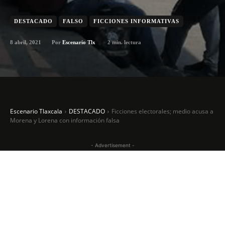
DESTACADO
FALSO
FICCIONES INFORMATIVAS
8 abril, 2021
2
min. lectura
Por
Escenario Tlx
Escenario Tlaxcala
DESTACADO
Ficciones electorales; medio acusa a
Morena y Lorena con información falsa
- Advertisement -