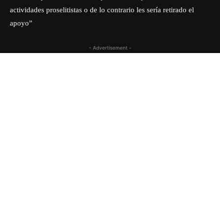
actividades proselitistas o de lo contrario les sería retirado el
apoyo”
- Advertisement -