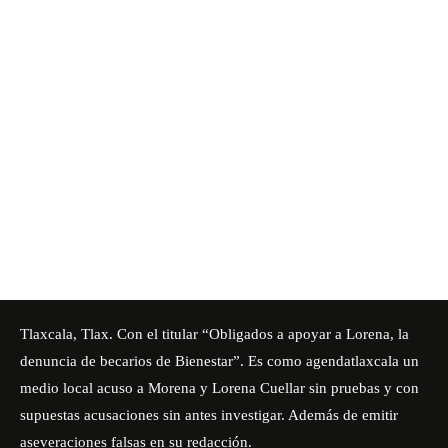
Tlaxcala, Tlax. Con el titular “Obligados a apoyar a Lorena, la
denuncia de becarios de Bienestar”. Es como agendatlaxcala un
medio local acuso a Morena y Lorena Cuellar sin pruebas y con
supuestas acusaciones sin antes investigar. Además de emitir
aseveraciones falsas en su redacción.