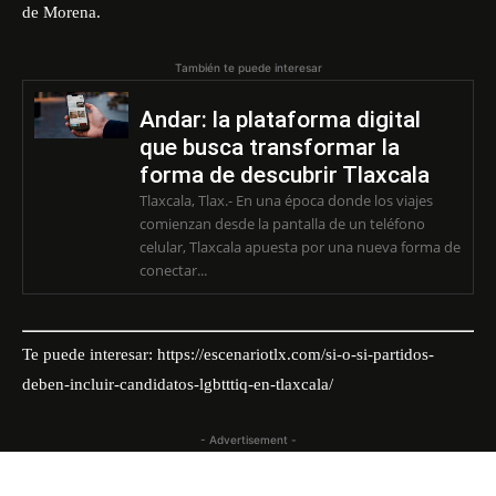
de Morena.
También te puede interesar
Andar: la plataforma digital
que busca transformar la
forma de descubrir Tlaxcala
Tlaxcala, Tlax.- En una época donde los viajes
comienzan desde la pantalla de un teléfono
celular, Tlaxcala apuesta por una nueva forma de
conectar...
Te puede interesar:
https://escenariotlx.com/si-o-si-partidos-
deben-incluir-candidatos-lgbtttiq-en-tlaxcala/
- Advertisement -