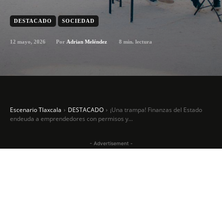
DESTACADO
SOCIEDAD
12 mayo, 2026
8
min. lectura
Por
Adrian Meléndez
Escenario Tlaxcala
DESTACADO
¡Una trampa! Finanzas del Estado
endeuda a emprendedores con permisos y...
- Advertisement -