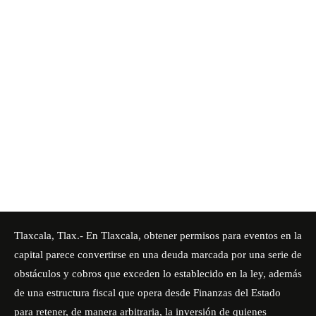
Tlaxcala, Tlax.- En Tlaxcala, obtener permisos para eventos en la
capital parece convertirse en una deuda marcada por una serie de
obstáculos y cobros que exceden lo establecido en la ley, además
de una estructura fiscal que opera desde Finanzas del Estado
para retener, de manera arbitraria, la inversión de quienes