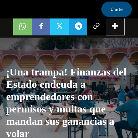
Únete
¡Una trampa! Finanzas del
Estado endeuda a
emprendedores con
permisos y multas que
mandan sus ganancias a
volar