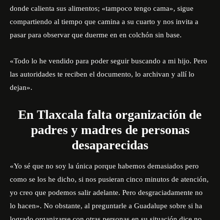
e
donde calienta sus alimentos; «tampoco tengo cama», sigue
a
compartiendo al tiempo que camina a su cuarto y nos invita a
u
pasar para observar que duerme en en colchón sin base.
d
i
«Todo lo he vendido para poder seguir buscando a mi hijo. Pero
o
las autoridades te reciben el documento, lo archivan y allí lo
dejan».
En Tlaxcala falta organización de
padres y madres de personas
desaparecidas
«Yo sé que no soy la única porque habemos demasiados pero
como se los he dicho, si nos pusieran cinco minutos de atención,
yo creo que podemos salir adelante. Pero desgraciadamente no
lo hacen». No obstante, al preguntarle a Guadalupe sobre si ha
logrado organizarse con otras personas en su situación dice no