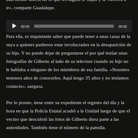
ir», comparte Guadalupe.
R
00:00
00:00
e
Para ella, es inquietante saber que puede tener a unas casas de la
p
suya a quienes pudieron estar involucrados en la desaparición de
r
su hijo. Y no puede dejar de preguntarse el por qué tenían unas
o
fotografías de Gilberto al lado de su televisor cuando su hijo no
d
le hablaba a ninguno de los miembros de esa familia. «Nosotros
u
tenemos años de conocerlos. Aquí tengo 35 años y no teníamos
c
contacto», asegura.
t
o
Por lo pronto, tiene entre su expediente el registro del día y la
r
hora en que la Policía Estatal acudió a la Unidad luego de que el
d
vecino que descubrió las fotos de Gilberto diera parte a las
e
autoridades. También tiene el número de la patrulla.
a