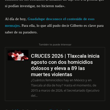
si podían investigar, no hicieron nada».
Al día de hoy,
Guadalupe desconoce el contenido de esos
mensajes
. Para ella, lo que allí pudo decir Gilberto es clave para
saber de su paradero.
También te puede interesar
CRUCES 2026 | Tlaxcala inicia
agosto con dos homicidios
dolosos y eleva a 89 las
muertes violentas
¿Cuántos feminicidios hay en México y en
Tlaxcala al día de hoy? Hasta el momento, de
2015 a marzo de 2026, el Secretariado Ejecutivo
del...