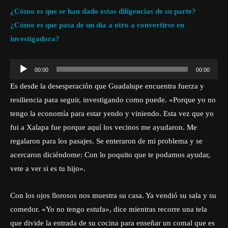
¿Cómo es que se han dado estas diligencias de su parte?
¿Cómo es que pasa de un día a otro a convertirse en
investigadora?
R
00:00
00:00
e
Es desde la desesperación que Guadalupe encuentra fuerza y
p
resiliencia para seguir, investigando como puede. «Porque yo no
r
tengo la economía para estar yendo y viniendo. Esta vez que yo
o
fui a Xalapa fue porque aquí los vecinos me ayudaron. Me
d
regalaron para los pasajes. Se enteraron de mi problema y se
u
acercaron diciéndome: Con lo poquito que te podamos ayudar,
c
vete a ver si es tu hijo».
t
o
Con los ojos llorosos nos muestra su casa. Ya vendió su sala y su
r
comedor. «Yo no tengo estufa», dice mientras recorre una tela
d
que divide la entrada de su cocina para enseñar un comal que es