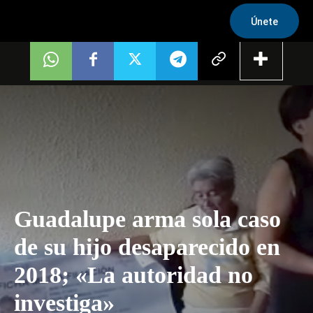
Únete
Guadalupe arma sola caso
de su hijo desaparecido en
2018; «La autoridad no
investiga»