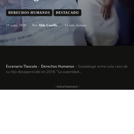
DERECHOS HUMANOS
DESTACADO
10 julio, 2020
13
min. lectura
Por
Aldo Castillo
Escenario Tlaxcala
Derechos Humanos
Guadalupe arma sola caso de
su hijo desaparecido en 2018; "La autoridad...
- Advertisement -