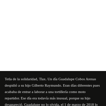
Tetla de la solidaridad, Tlax. Un día Guadalupe Cobos Arenas
despidió a su hijo Gilberto Raymundo. Eran días diferentes pues
acababa de entrar a laborar a una tortillería como moto
repartidor. Ese día era todavía más inusual, porque su hijo
desapareció. Guadalupe no lo olvida, el 1 de marzo de 2018 lo