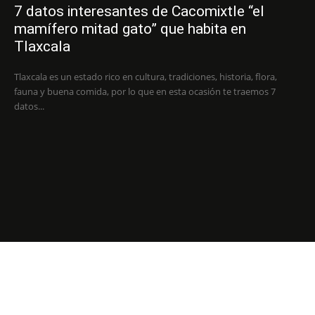
7 datos interesantes de Cacomixtle “el
mamífero mitad gato” que habita en
Tlaxcala
Tlaxcala es un estado rico en cultura, tradiciones, historia, flora,
fauna y buena comida, por lo que en esta ocasión te traemos 7
datos...