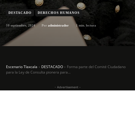
DESTACADO
DERECHOS HUMANOS
10 septiembre, 2024
1
min. lectura
Por
administrador
Escenario Tlaxcala
DESTACADO
Forma parte del Comité Ciudadano
para la Ley de Consulta pionera para...
- Advertisement -