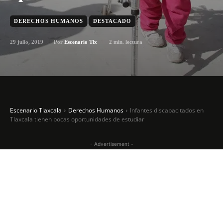
DERECHOS HUMANOS
DESTACADO
29 julio, 2019
2
min. lectura
Por
Escenario Tlx
Escenario Tlaxcala
Derechos Humanos
Infantes discapacitados en
Tlaxcala tienen pocas oportunidades de estudiar
- Advertisement -