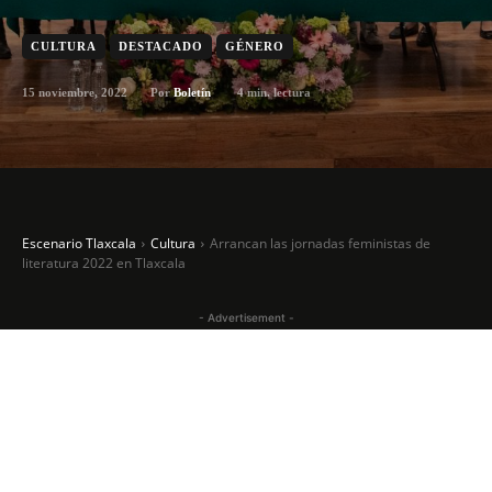
CULTURA
DESTACADO
GÉNERO
15 noviembre, 2022
4
min. lectura
Por
Boletín
Escenario Tlaxcala
Cultura
Arrancan las jornadas feministas de
literatura 2022 en Tlaxcala
- Advertisement -