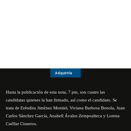
Adquirirla
Hasta la publicación de esta nota, 7 pm, son cuatro las
candidatas quienes la han firmado, así como el candidato. Se
trata de Eréndira Jiménez Montiel, Viviana Barbosa Bonola, Juan
Carlos Sánchez García, Anabell Ávalos Zempoalteca y Lorena
Cuéllar Cisneros.