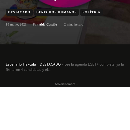
DESTACADO
DERECHOS HUMANOS
POLÍTICA
18 mayo, 2021
2
min. lectura
Por
Aldo Castillo
Escenario Tlaxcala
DESTACADO
Lee la agenda LGBT+ completa; ya la
firmaron 4 candidatas y el...
- Advertisement -