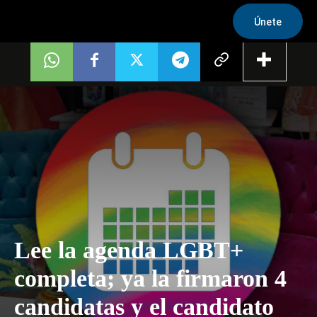
Únete
Lee la agenda LGBT+
completa; ya la firmaron 4
candidatas y el candidato