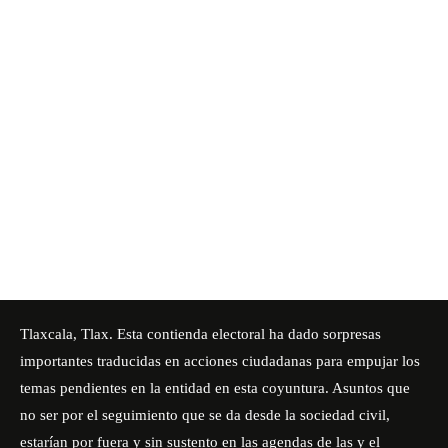
Tlaxcala, Tlax. Esta contienda electoral ha dado sorpresas
importantes traducidas en acciones ciudadanas para empujar los
temas pendientes en la entidad en esta coyuntura. Asuntos que
no ser por el seguimiento que se da desde la sociedad civil,
estarían por fuera y sin sustento en las agendas de las y el