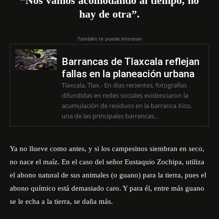
“Nos vamos acomodando al tiempo, no
hay de otra”.
También te puede interesar
Barrancas de Tlaxcala reflejan
fallas en la planeación urbana
Tlaxcala, Tlax.- En días recientes, fotografías
difundidas en redes sociales evidenciaron la
acumulación de residuos en la barranca Xico,
una de las principales barrancas...
Ya no llueve como antes, y si los campesinos siembran en seco,
no nace el maíz. En el caso del señor Eustaquio Zochipa, utiliza
el abono natural de sus animales (o guano) para la tierra, pues el
abono químico está demasiado caro. Y para él, entre más guano
se le echa a la tierra, se daña más.