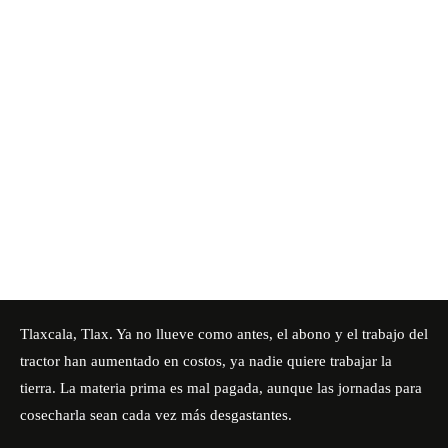
Tlaxcala, Tlax. Ya no llueve como antes, el abono y el trabajo del
tractor han aumentado en costos, ya nadie quiere trabajar la
tierra. La materia prima es mal pagada, aunque las jornadas para
cosecharla sean cada vez más desgastantes.