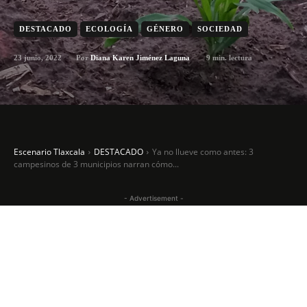
DESTACADO
ECOLOGÍA
GÉNERO
SOCIEDAD
23 junio, 2022
9
min. lectura
Por
Diana Karen Jiménez Laguna
Escenario Tlaxcala
DESTACADO
Ya no llueve como antes: 3
campesinos de 3 municipios narran cómo...
- Advertisement -