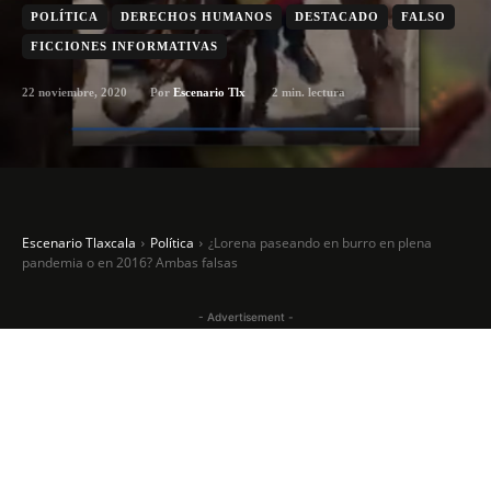
POLÍTICA
DERECHOS HUMANOS
DESTACADO
FALSO
FICCIONES INFORMATIVAS
22 noviembre, 2020
2
min. lectura
Por
Escenario Tlx
Escenario Tlaxcala
Política
¿Lorena paseando en burro en plena
pandemia o en 2016? Ambas falsas
- Advertisement -