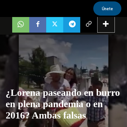
Únete
¿Lorena paseando en burro
en plena pandemia o en
2016? Ambas falsas