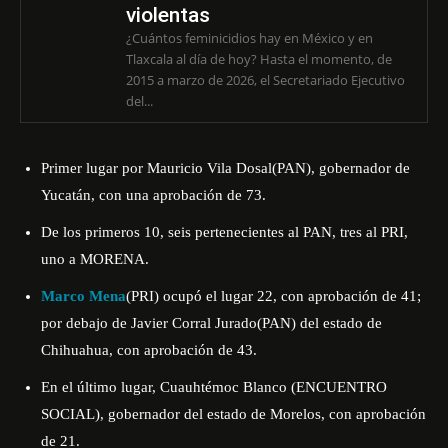
violentas
¿Cuántos feminicidios hay en México y en
Tlaxcala al día de hoy? Hasta el momento, de
2015 a marzo de 2026, el Secretariado Ejecutivo
del...
Primer lugar por Mauricio Vila Dosal(PAN), gobernador de
Yucatán, con una aprobación de 73.
De los primeros 10, seis pertenecientes al PAN, tres al PRI,
uno a MORENA.
Marco Mena
(PRI) ocupó el lugar 22, con aprobación de 41;
por debajo de Javier Corral Jurado(PAN) del estado de
Chihuahua, con aprobación de 43.
En el último lugar, Cuauhtémoc Blanco (ENCUENTRO
SOCIAL), gobernador del estado de Morelos, con aprobación
de 21.