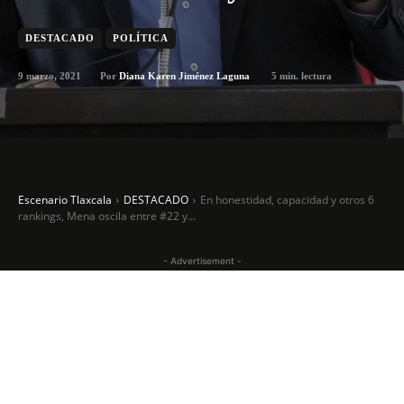
DESTACADO
POLÍTICA
9 marzo, 2021
5
min. lectura
Por
Diana Karen Jiménez Laguna
Escenario Tlaxcala
DESTACADO
En honestidad, capacidad y otros 6
rankings, Mena oscila entre #22 y...
- Advertisement -