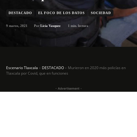
DESTACADO
EL FOCO DE LOS DATOS
SOCIEDAD
9 marzo, 2021
1
min. lectura
Por
Licia Vasquez
Escenario Tlaxcala
DESTACADO
Murieron en 2020 más policías en
Tlaxcala por Covid, que en funciones
- Advertisement -