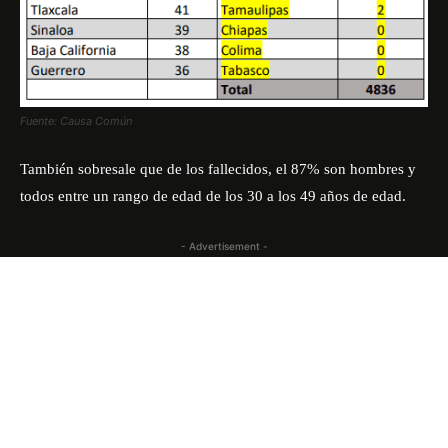
Fuente: Causa Común
También sobresale que de los fallecidos, el 87% son hombres y
todos entre un rango de edad de los 30 a los 49 años de edad.
- Advertisement -