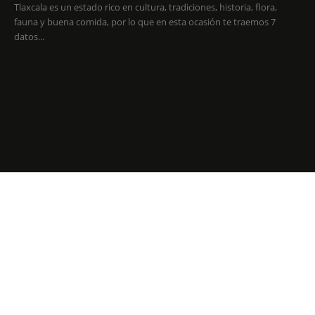
Tlaxcala es un estado rico en cultura, tradiciones, historia, flora,
fauna y buena comida, por lo que en esta ocasión te traemos 7
datos...