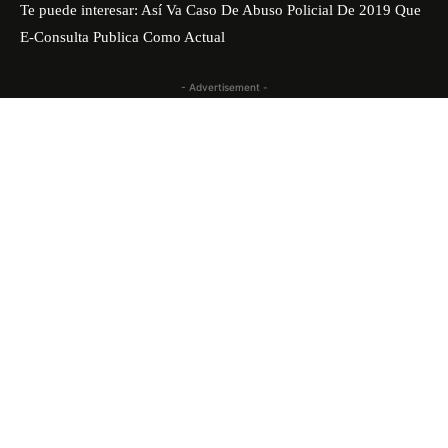
Te puede interesar:
Así Va Caso De Abuso Policial De 2019 Que
E-Consulta Publica Como Actual
- Advertisement -