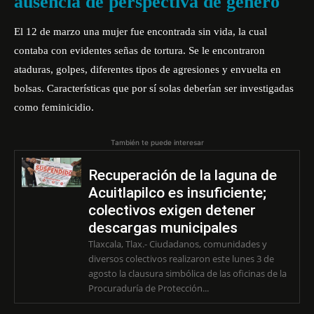
ausencia de perspectiva de genero
El
12 de marzo una mujer fue encontrada sin vida
, la cual
contaba con evidentes señas de tortura. Se le encontraron
ataduras, golpes, diferentes tipos de agresiones y envuelta en
bolsas. Características que por sí solas deberían ser investigadas
como feminicidio.
También te puede interesar
Recuperación de la laguna de
Acuitlapilco es insuficiente;
colectivos exigen detener
descargas municipales
Tlaxcala, Tlax.- Ciudadanos, comunidades y
diversos colectivos realizaron este lunes 3 de
agosto la clausura simbólica de las oficinas de la
Procuraduría de Protección...