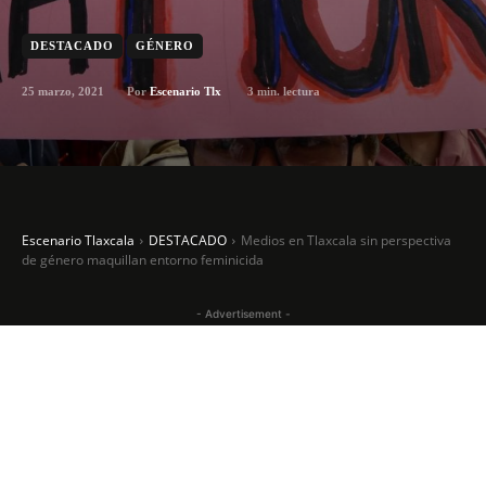
DESTACADO
GÉNERO
25 marzo, 2021
3
min. lectura
Por
Escenario Tlx
Escenario Tlaxcala
DESTACADO
Medios en Tlaxcala sin perspectiva
de género maquillan entorno feminicida
- Advertisement -