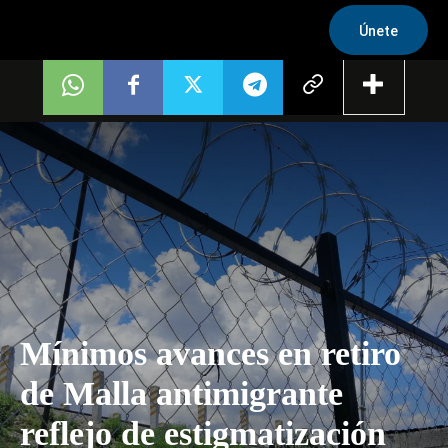
Únete
Mínimos avances en retiro
de Malla antimigrante
reflejo de estigmatización