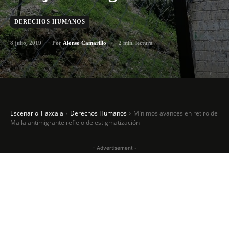
DERECHOS HUMANOS
8 julio, 2019
2
min. lectura
Por
Alonso Camarillo
Escenario Tlaxcala
Derechos Humanos
Mínimos avances en retiro de
Malla antimigrante reflejo de estigmatización
- Advertisement -