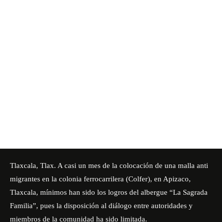
Tlaxcala, Tlax. A casi un mes de la colocación de una malla anti
migrantes en la colonia ferrocarrilera (Colfer), en Apizaco,
Tlaxcala, mínimos han sido los logros del albergue “La Sagrada
Familia”, pues la disposición al diálogo entre autoridades y
miembros de la comunidad ha sido limitada.