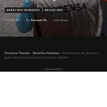
DERECHOS HUMANOS
DESTACADO
13 abril, 2021
2
min. lectura
Por
Escenario Tlx
Escenario Tlaxcala
Derechos Humanos
Moderadores de debates a
gubernatura tienen jugosos convenios: Coprem
- Advertisement -