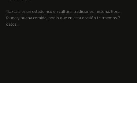
Tlaxcala es un estado rico en cultura, tradiciones, historia, flora,
fauna y buena comida, por lo que en esta ocasión te traemos 7
datos...