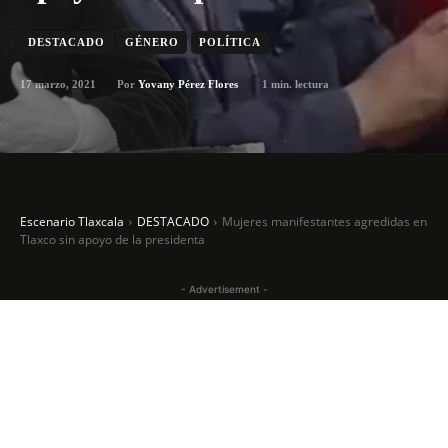
DESTACADO
GÉNERO
POLÍTICA
17 marzo, 2021
1
min. lectura
Por
Yovany Pérez Flores
Escenario Tlaxcala
DESTACADO
Mujeres manifestantes agredidas en
Tlaxco sin apoyo de la presidenta
- Advertisement -