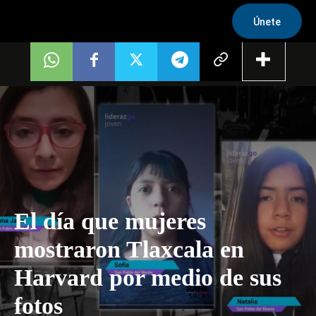
Únete
El día que mujeres
mostraron Tlaxcala en
Harvard por medio de sus
fotos