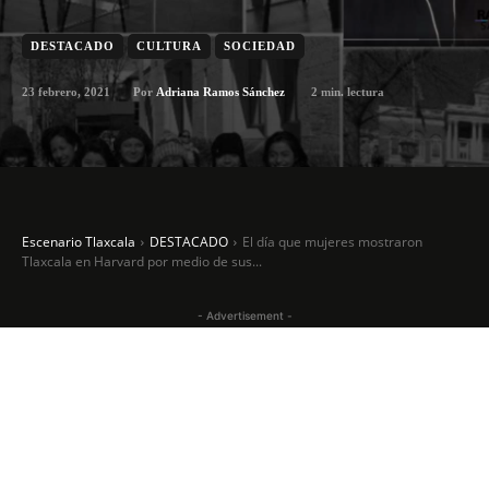
DESTACADO
CULTURA
SOCIEDAD
23 febrero, 2021
2
min. lectura
Por
Adriana Ramos Sánchez
Escenario Tlaxcala
DESTACADO
El día que mujeres mostraron
Tlaxcala en Harvard por medio de sus...
- Advertisement -