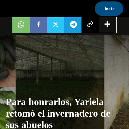
Únete
Para honrarlos, Yariela
retomó el invernadero de
sus abuelos