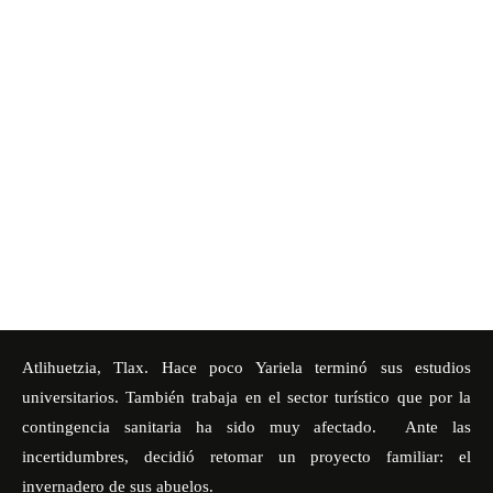
Atlihuetzia, Tlax. Hace poco Yariela terminó sus estudios
universitarios. También trabaja en el sector turístico que por la
contingencia sanitaria ha sido muy afectado. Ante las
incertidumbres, decidió retomar un proyecto familiar: el
invernadero de sus abuelos.