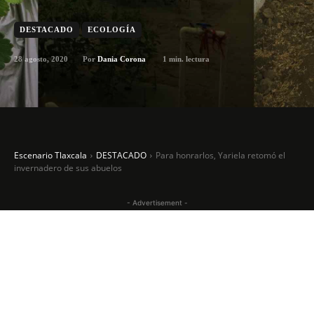
DESTACADO
ECOLOGÍA
28 agosto, 2020
1
min. lectura
Por
Dania Corona
Escenario Tlaxcala
DESTACADO
Para honrarlos, Yariela retomó el
invernadero de sus abuelos
- Advertisement -