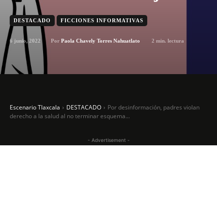
DESTACADO
FICCIONES INFORMATIVAS
6 junio, 2022
2
min. lectura
Por
Paola Chavely Torres Nahuatlato
Escenario Tlaxcala
DESTACADO
Por desinformación, padres violan
derecho a la salud al no terminar esquema...
- Advertisement -