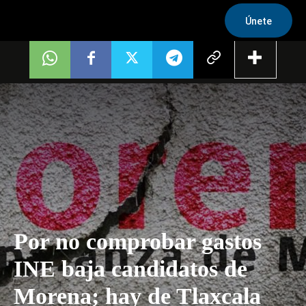
Únete
Por no comprobar gastos
INE baja candidatos de
Morena; hay de Tlaxcala