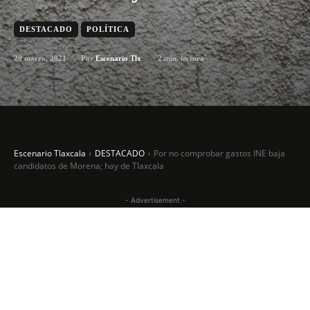
DESTACADO
POLÍTICA
29 marzo, 2021
2
min. lectura
Por
Escenario Tlx
Escenario Tlaxcala
DESTACADO
Por no comprobar gastos INE baja
candidatos de Morena; hay de Tlaxcala
- Advertisement -