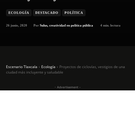
ECOLOGÍA
DESTACADO
POLÍTICA
26 junio, 2020
4
min. lectura
Por
Sulus, creatividad en política pública
Escenario Tlaxcala
Ecología
Proyectos de ciclovías, vestigios de una
ciudad más incluyente y saludable
- Advertisement -