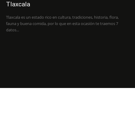
Tlaxcala
Tlaxcala es un estado rico en cultura, tradiciones, historia, flora,
fauna y buena comida, por lo que en esta ocasión te traemos 7
datos...