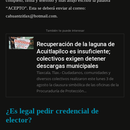
completo, firma y teléfono y más abajo escribir la palabra
“ACEPTO”. Esta se deberá enviar al correo:
cahuantzitlax@hotmail.com
.
También te puede interesar
Recuperación de la laguna de
Acuitlapilco es insuficiente;
colectivos exigen detener
descargas municipales
Tlaxcala, Tlax.- Ciudadanos, comunidades y
diversos colectivos realizaron este lunes 3 de
agosto la clausura simbólica de las oficinas de la
Procuraduría de Protección...
¿Es legal pedir credencial de
elector?