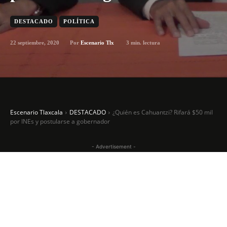
DESTACADO
POLÍTICA
22 septiembre, 2020
3
min. lectura
Por
Escenario Tlx
Escenario Tlaxcala
DESTACADO
¿Quién es Cahuantzi? Rifará $50 mil
por INEs y postularse a gobernador
- Advertisement -